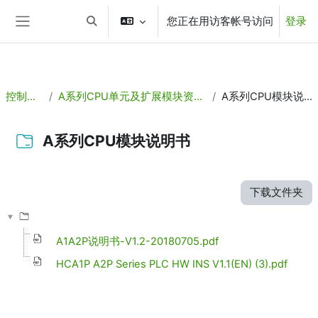
aa
您正在用访客帐号访问
登录
跳到主要内容
切换搜索输入
停靠面板
控制产品
A系列CPU单元及扩展模块资料集合
A系列CPU模块说明书
A系列CPU模块说明书
完成条件
下载文件夹
A1A2P说明书-V1.2-20180705.pdf
HCA1P A2P Series PLC HW INS V1.1(EN) (3).pdf