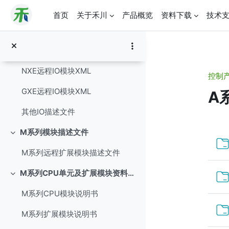
aa
Q系列包文件及模块描述文件
折叠
首页
关于禾川
产品概览
资料下载
技术
跳到主要内容
Q系列 产品包文件
Q系列扩展模块XML
NXE远程IO模块XML
控制
GXE远程IO模块XML
A
其他IO描述文件
章
M系列模块描述文件
折叠
M系列远程扩展模块描述文件
M系列CPU单元及扩展模块资料集合
折叠
M系列CPU模块说明书
M系列扩展模块说明书