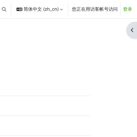
简体中文 ‎(zh_cn)‎
您正在用访客帐号访问
登录
切换搜索输入
打