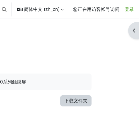
简体中文 ‎(zh_cn)‎
您正在用访客帐号访问
登录
切换搜索输入
打
310系列触摸屏
下载文件夹