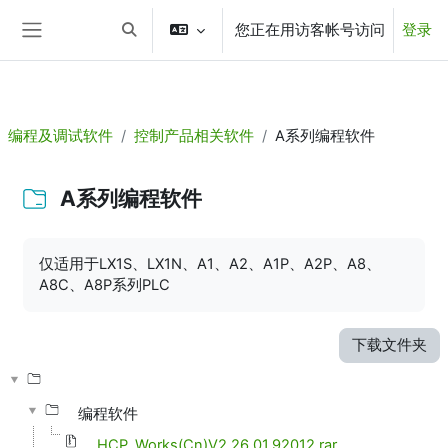
aa
您正在用访客帐号访问
登录
跳到主要内容
切换搜索输入
停靠面板
编程及调试软件
控制产品相关软件
A系列编程软件
A系列编程软件
完成条件
仅适用于LX1S、LX1N、A1、A2、A1P、A2P、A8、
A8C、A8P系列PLC
下载文件夹
编程软件
HCP_Works(Cn)V2.26.01.92012.rar