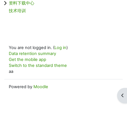
资料下载中心
技术培训
You are not logged in. (
Log in
)
Data retention summary
Get the mobile app
Switch to the standard theme
aa
Powered by
Moodle
Op